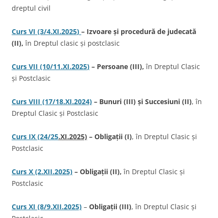
dreptul civil
Curs VI
(3/4
.XI.2025
)
– Izvoare și procedură de judecată
(II),
în Dreptul clasic și postclasic
Curs VII (10/11
.XI.2025
)
– Persoane (III),
în Dreptul Clasic
și Postclasic
Curs VIII (17/18.XI.2024)
– Bunuri (III) și Succesiuni (II)
, în
Dreptul Clasic și Postclasic
Curs IX (24/25
.XI.2025)
– Obligații (I)
, în Dreptul Clasic și
Postclasic
Curs X (2.XII.2025)
– Obligații (II),
în Dreptul Clasic și
Postclasic
Curs XI (8/9.XII.2025)
–
Obligații (III)
, în Dreptul Clasic și