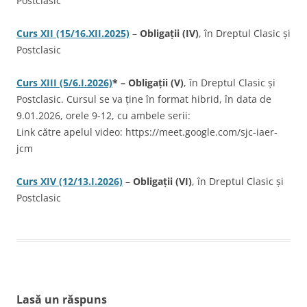
Postclasic
Curs XII (15/16.XII.2025)
–
Obligații (IV)
, în Dreptul Clasic și
Postclasic
Curs XIII (5/6.I.2026)
* – Obligații (V)
, în Dreptul Clasic și
Postclasic. Cursul se va ține în format hibrid, în data de
9.01.2026, orele 9-12, cu ambele serii:
Link către apelul video: https://meet.google.com/sjc-iaer-
jcm
Curs XIV (12/13.I.2026)
–
Obligații (VI)
, în Dreptul Clasic și
Postclasic
Lasă un răspuns