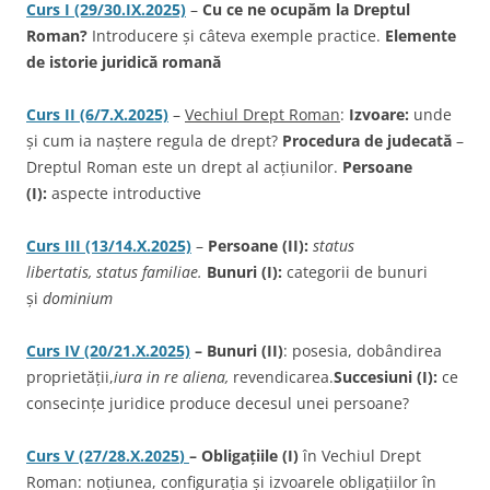
Curs I (29/30.IX.2025)
–
Cu ce ne ocupăm la Dreptul
Roman?
Introducere și câteva exemple practice.
Elemente
de istorie juridică romană
Curs II (6/7.X.2025)
–
Vechiul Drept Roman
:
Izvoare:
unde
și cum ia naștere regula de drept?
Procedura de judecată
–
Dreptul Roman este un drept al acțiunilor.
Persoane
(I):
aspecte introductive
Curs III (13/14.X.2025)
–
Persoane (II):
status
libertatis
,
status familiae.
Bunuri (I):
categorii de bunuri
și
dominium
Curs IV (20/21.X.2025)
–
Bunuri (II)
: posesia, dobândirea
proprietății,
iura in re aliena,
revendicarea.
Succesiuni (I):
ce
consecințe juridice produce decesul unei persoane?
Curs V
(27/28
.X.2025
)
–
Obligațiile (I)
în Vechiul Drept
Roman: noțiunea, configurația și izvoarele obligațiilor în