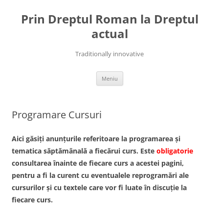
Sari
la
Prin Dreptul Roman la Dreptul
conținut
actual
Traditionally innovative
Meniu
Programare Cursuri
Aici găsiți
anunțurile referitoare la programarea și
tematica săptămânală a fiecărui curs
. Este
obligatorie
consultarea înainte de fiecare curs a acestei pagini,
pentru a fi la curent cu eventualele reprogramări ale
cursurilor și cu textele care vor fi luate în discuție la
fiecare curs.