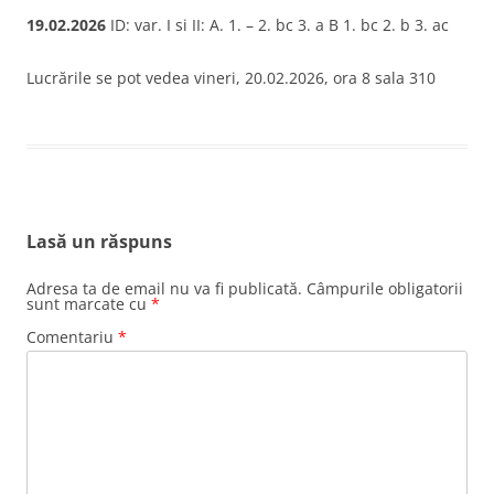
19.02.2026
ID: var. I si II: A. 1. – 2. bc 3. a B 1. bc 2. b 3. ac
Lucrările se pot vedea vineri, 20.02.2026, ora 8 sala 310
Lasă un răspuns
Adresa ta de email nu va fi publicată.
Câmpurile obligatorii
sunt marcate cu
*
Comentariu
*