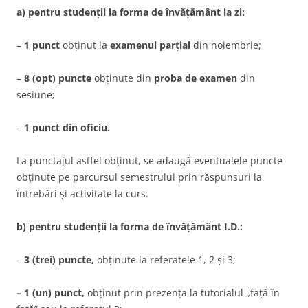
a) pentru studenții la forma de învățământ la zi:
–
1 punct
obținut la
examenul parțial
din noiembrie;
–
8 (opt) puncte
obținute din
proba de examen
din
sesiune;
–
1 punct din oficiu.
La punctajul astfel obținut, se adaugă eventualele puncte
obținute pe parcursul semestrului prin răspunsuri la
întrebări și activitate la curs.
b) pentru studenții la forma de învățământ I.D.:
–
3 (trei) puncte,
obținute la referatele 1, 2 și 3;
–
1 (un) punct,
obținut prin prezența la tutorialul „față în