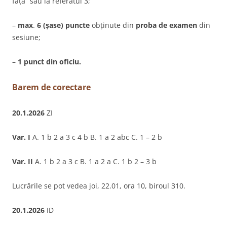
față” sau la referatul 3;
–
max
.
6 (șase) puncte
obținute din
proba de examen
din
sesiune;
–
1 punct din oficiu.
Barem de corectare
20.1.2026
ZI
Var. I
A. 1 b 2 a 3 c 4 b B. 1 a 2 abc C. 1 – 2 b
Var. II
A. 1 b 2 a 3 c B. 1 a 2 a C. 1 b 2 – 3 b
Lucrările se pot vedea joi, 22.01, ora 10, biroul 310.
20.1.2026
ID