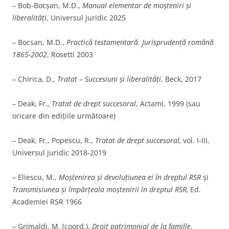
– Bob-Bocșan, M.D.,
Manual elementar de moșteniri și
liberalități
, Universul juridic 2025
– Bocsan, M.D.,
Practică testamentară. Jurisprudenţă română
1865-2002
, Rosetti 2003
– Chirica, D.,
Tratat – Succesiuni și
liberalități
, Beck, 2017
– Deak, Fr.,
Tratat de drept succesoral
, Actami, 1999 (sau
oricare din edițiile următoare)
– Deak, Fr., Popescu, R.,
Tratat de drept succesoral
,
vol. I-III,
Universul juridic 2018-2019
– Eliescu, M.,
Moştenirea şi devoluţiunea ei în dreptul RSR
şi
Transmisiunea şi împărţeala moştenirii în dreptul RSR,
Ed.
Academiei RSR 1966
– Grimaldi, M. (coord.),
Droit patrimonial de la famille
,