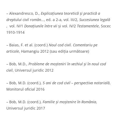
– Alexandresco, D.,
Explicaţiunea teoretică şi practică a
dreptului civil român…
, ed. a 2-a, vol. III/2,
Succesiunea legală
, vol. IV/1
Donaţiunile între vii
şi vol. IV/2
Testamentele
, Socec
1910-1914
– Baias, F. et al. (coord.)
Noul cod civil. Comentariu pe
articole
, Hamangiu 2012 (sau ediția următoare)
– Bob, M.D.,
Probleme de moşteniri în vechiul şi în noul cod
civil
, Universul juridic 2012
– Bob, M.D. (coord.),
5 ani de cod civil – perspectiva notarial
ă
,
Monitorul oficial 2016
– Bob, M.D. (coord.),
Familie și moștenire în Rom
â
nia
,
Universul juridic 2017