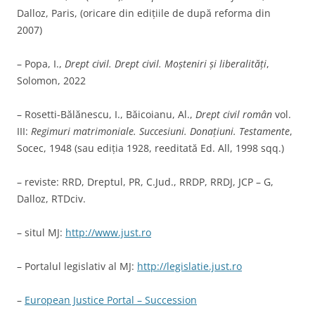
Dalloz, Paris, (oricare din edițiile de după reforma din
2007)
– Popa, I.,
Drept civil. Drept civil. Moșteniri și
liberalități
,
Solomon, 2022
– Rosetti-Bălănescu, I., Băicoianu, Al.,
Drept civil român
vol.
III:
Regimuri matrimoniale. Succesiuni. Donaţiuni. Testamente
,
Socec, 1948 (sau ediţia 1928, reeditată Ed. All, 1998 sqq.)
– reviste: RRD, Dreptul, PR, C.Jud., RRDP, RRDJ, JCP – G,
Dalloz, RTDciv.
– situl MJ:
http://www.just.ro
– Portalul legislativ al MJ:
http://legislatie.just.ro
–
European Justice Portal – Succession