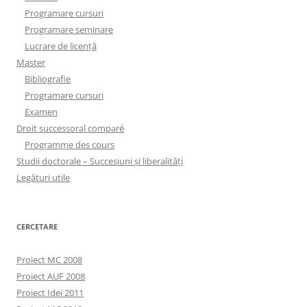
Programare cursuri
Programare seminare
Lucrare de licență
Master
Bibliografie
Programare cursuri
Examen
Droit successoral comparé
Programme des cours
Studii doctorale – Succesiuni și liberalități
Legături utile
CERCETARE
Proiect MC 2008
Proiect AUF 2008
Proiect Idei 2011