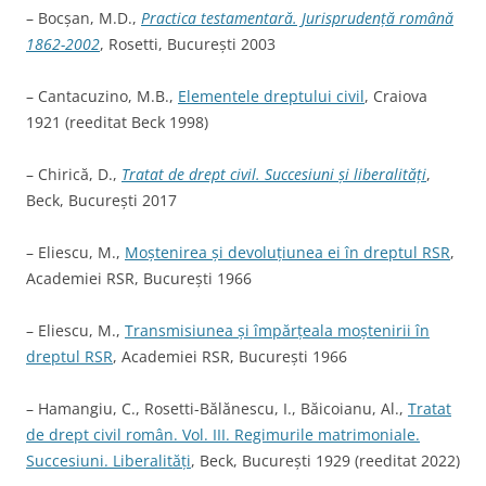
– Bocșan, M.D.,
Practica testamentară. Jurisprudență română
1862-2002
, Rosetti, București 2003
– Cantacuzino, M.B.,
Elementele dreptului civil
, Craiova
1921 (reeditat Beck 1998)
– Chirică, D.,
Tratat de drept civil. Succesiuni și liberalități
,
Beck, București 2017
– Eliescu, M.,
Moștenirea și devoluțiunea ei în dreptul RSR
,
Academiei RSR, București 1966
– Eliescu, M.,
Transmisiunea și împărțeala moștenirii în
dreptul RSR
, Academiei RSR, București 1966
– Hamangiu, C., Rosetti-Bălănescu, I., Băicoianu, Al.,
Tratat
de drept civil român. Vol. III. Regimurile matrimoniale.
Succesiuni. Liberalități
, Beck, București 1929 (reeditat 2022)