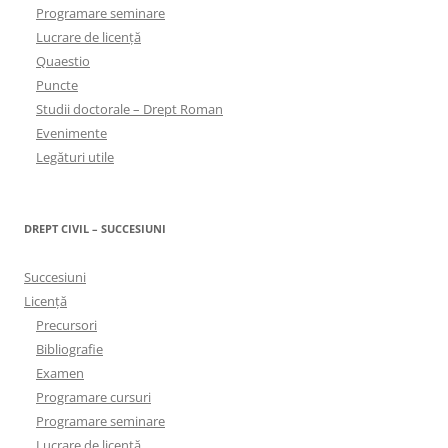
Programare seminare
Lucrare de licență
Quaestio
Puncte
Studii doctorale – Drept Roman
Evenimente
Legături utile
DREPT CIVIL – SUCCESIUNI
Succesiuni
Licență
Precursori
Bibliografie
Examen
Programare cursuri
Programare seminare
Lucrare de licență